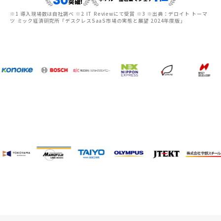
突破!
※1 導入現場数は自社調べ ※2 IT Reviewにて受賞 ※3 ※出典：デロイト トーマ
ツ ミック経済研究所「デスクレスSaaS市場の実態と展望 2024年度版」