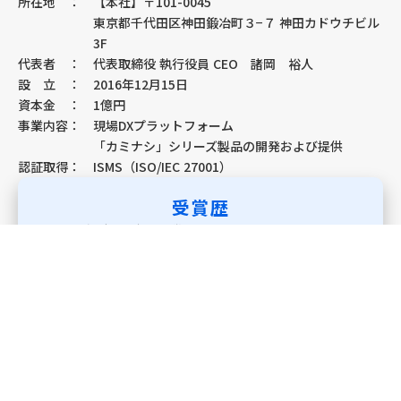
所在地
：
【本社】〒101-0045
東京都千代田区神田鍛冶町３−７ 神田カドウチビル
3F
代表者
：
代表取締役 執行役員 CEO 諸岡 裕人
設 立
：
2016年12月15日
資本金
：
1億円
事業内容
：
現場DXプラットフォーム
「カミナシ」シリーズ製品の開発および提供
認証取得
：
ISMS（ISO/IEC 27001）
受賞歴
・
2021年度 グッドデザイン賞
・
JR東日本スタートアッププログラム2021 優秀賞
・
BOXIL SaaS AWARD 2022「SaaS トレンド大賞 ノーコード・ロ
ーコードトレンド2022」
・
第34回 中小企業優秀新技術・新製品賞 ソフトウェア部門 優秀賞
・
WORK DESIGN AWARD 2022 ニューカルチャー部門賞
・
第14回 日本HRチャレンジ大賞 人材サービス優秀賞（人材マネジ
メント部門）