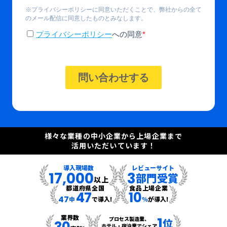
様々な業種の中小企業から上場企業まで
活用いただいています！
導入現場数
レビューサイト
17,000
3
部門受賞
以上
都道府県全国
食品上場企業
47
10
47
中
で導入!
％
が導入!
業界数
1
プロセス製造業、
位
30
ホテル・宿泊業でシェア