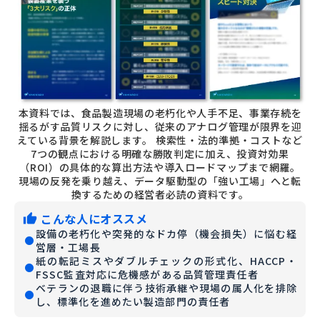
本資料では、食品製造現場の老朽化や人手不足、事業存続を
揺るがす品質リスクに対し、従来のアナログ管理が限界を迎
えている背景を解説します。 検索性・法的準拠・コストなど
7つの観点における明確な勝敗判定に加え、投資対効果
（ROI）の具体的な算出方法や導入ロードマップまで網羅。
現場の反発を乗り越え、データ駆動型の「強い工場」へと転
換するための経営者必読の資料です。
こんな人にオススメ
thumb_up
設備の老朽化や突発的なドカ停（機会損失）に悩む経
fiber_manual_record
営層・工場長
紙の転記ミスやダブルチェックの形式化、HACCP・
fiber_manual_record
FSSC監査対応に危機感がある品質管理責任者
ベテランの退職に伴う技術承継や現場の属人化を排除
fiber_manual_record
し、標準化を進めたい製造部門の責任者