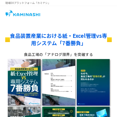
現場DXプラットフォーム
「カミナシ」
食品装置産業における紙・Excel管理vs専
lightbulb_outline
lightbulb_outline
用システム「7番勝負」
食品工場の「アナログ限界」を突破する