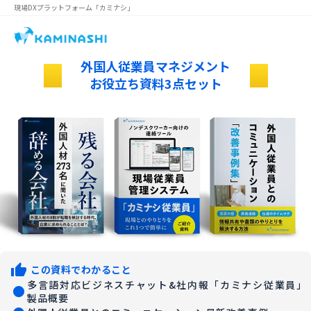
現場DXプラットフォーム
「カミナシ」
外国人従業員マネジメント
lightbulb_outline
lightbulb_outline
お役立ち資料3点セット
thumb_up
この資料でわかること
多言語対応ビジネスチャット&社内報「カミナシ従業員」
fiber_manual_record
製品概要