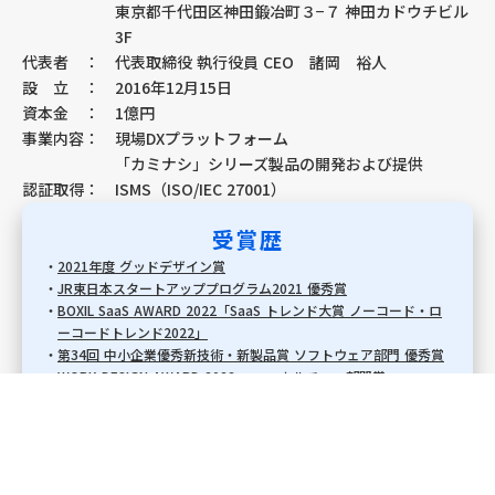
東京都千代田区神田鍛冶町３−７ 神田カドウチビル
3F
代表者
：
代表取締役 執行役員 CEO 諸岡 裕人
設 立
：
2016年12月15日
資本金
：
1億円
事業内容
：
現場DXプラットフォーム
「カミナシ」シリーズ製品の開発および提供
認証取得
：
ISMS（ISO/IEC 27001）
受賞歴
・
2021年度 グッドデザイン賞
・
JR東日本スタートアッププログラム2021 優秀賞
・
BOXIL SaaS AWARD 2022「SaaS トレンド大賞 ノーコード・ロ
ーコードトレンド2022」
・
第34回 中小企業優秀新技術・新製品賞 ソフトウェア部門 優秀賞
・
WORK DESIGN AWARD 2022 ニューカルチャー部門賞
・
第14回 日本HRチャレンジ大賞 人材サービス優秀賞（人材マネジ
メント部門）