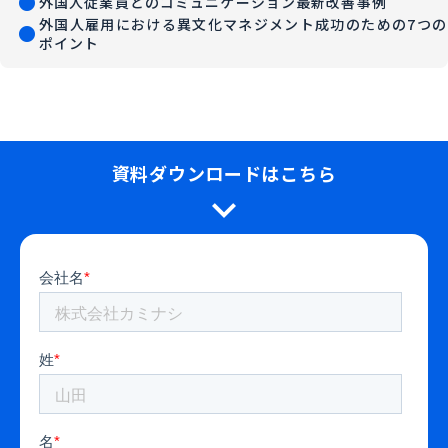
fiber_manual_record
外国人従業員とのコミュニケーション最新改善事例
外国人雇用における異文化マネジメント成功のための7つの
fiber_manual_record
ポイント
資料ダウンロードはこちら
expand_more