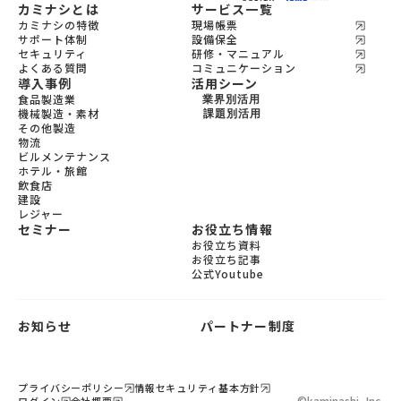
カミナシとは
サービス一覧
カミナシの特徴
現場帳票
サポート体制
設備保全
セキュリティ
研修・マニュアル
よくある質問
コミュニケーション
導入事例
活用シーン
食品製造業
業界別活用
機械製造・素材
機会製造・素材
課題別活用
その他製造
設備保全
食品製造
物流
教育
宿泊
ビルメンテナンス
飲食
ホテル・旅館
ビルメンテナンス
飲食店
物流
建設
レジャー
セミナー
お役立ち情報
お役立ち資料
お役立ち記事
公式Youtube
お知らせ
パートナー制度
製品資料を含む
設備保全DX資料3点セット
プライバシーポリシー
情報セキュリティ基本方針
©︎
kaminashi, Inc.