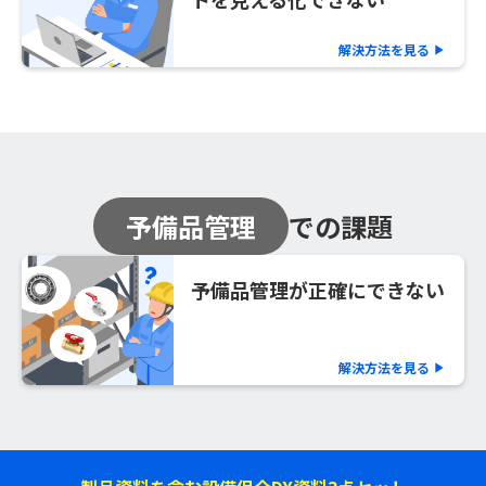
解決方法を見る
play_arrow
予備品管理
での課題
予備品管理が正確にできない
解決方法を見る
play_arrow