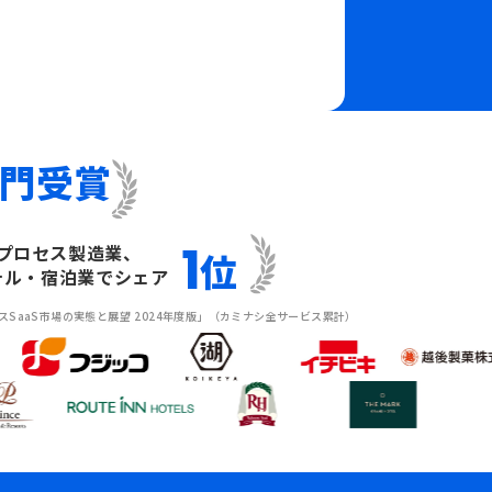
門受賞
1
プロセス製造業、
位
テル・宿泊業でシェア
レスSaaS市場の実態と展望 2024年度版」（カミナシ全サービス累計）