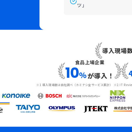
ツ」
導入現場
食品上場企業
10
%
が導入！
※1 導入現場数は自社調べ（カミナシ全サービス累計） ※2 IT Re