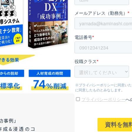
功事例」
作成&浸透のコ