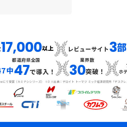
17,000
3
部
以上
数
レビューサイト
都道府県全国
業界数
47
30
47中
突破！
で導入！
ホ
viewにて受賞（カミナシシリーズ） ※3 ※出典：デロイト トーマツ ミック経済研究所「デスク