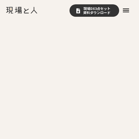
現場DX3点セット
dehaze
資料ダウンロード
Question
製造業における人材育成の課題にはど
のようなものがあり、特に若手層の定
着を妨げる要因は何ですか？
Answer
製造業における人材育成の課題は、「教育の属人