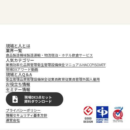
> 製造業における人材育成の課題にはどのようなものがあり、特に若手層の定着を妨
TOP
>
げる要因は何ですか？
現場と人とは
業界一覧
食品製造
機械製造
運輸・物流
宿泊・ホテル
飲食
サービス
人気カテゴリー
業務効率化
品質管理
衛生管理
設備保全
マニュアル
HACCP
ISO
IATF
現場DXアワード
動画
現場と人Q＆A
衛生管理
品質管理
設備保全
従業員教育
従業員管理
外国人雇用
お役立ち情報
セミナー情報
現場DX3点セット
資料ダウンロード
プライバシーポリシー
情報セキュリティ基本方針
運営会社