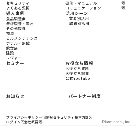
セキュリティ
研修・マニュアル
よくある質問
コミュニケーション
導入事例
活用シーン
食品製造業
業界別活用
機械製造・素材
機会製造・素材
課題別活用
その他製造
設備保全
食品製造
物流
教育
宿泊
ビルメンテナンス
飲食
ホテル・旅館
ビルメンテナンス
飲食店
物流
建設
レジャー
セミナー
お役立ち情報
お役立ち資料
お役立ち記事
公式Youtube
お知らせ
パートナー制度
プライバシーポリシー
情報セキュリティ基本方針
©︎
kaminashi, Inc.
ログイン
会社概要