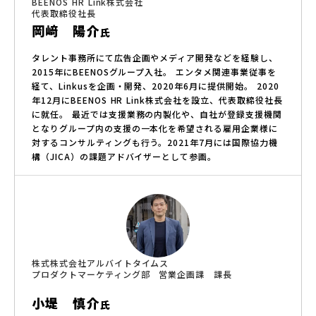
BEENOS HR Link株式会社
代表取締役社長
岡﨑 陽介
氏
タレント事務所にて広告企画やメディア開発などを経験し、
2015年にBEENOSグループ入社。 エンタメ関連事業従事を
経て、Linkusを企画・開発、2020年6月に提供開始。 2020
年12月にBEENOS HR Link株式会社を設立、代表取締役社長
に就任。 最近では支援業務の内製化や、自社が登録支援機関
となりグループ内の支援の一本化を希望される雇用企業様に
対するコンサルティングも行う。2021年7月には国際協力機
構（JICA）の課題アドバイザーとして参画。
株式株式会社アルバイトタイムス
プロダクトマーケティング部 営業企画課 課長
小堤 慎介
氏