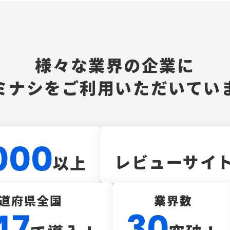
様々な業界の企業に
ミナシを
ご利用いただいてい
000
レビューサイ
以上
道府県全国
業界数
47
30