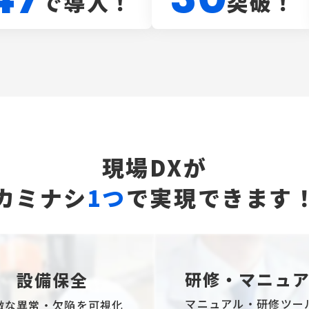
突破！
で導入！
現場DXが
カミナシ
1つ
で実現できます
研修・マニュ
設備保全
マニュアル・研修ツー
微な異常・欠陥を可視化