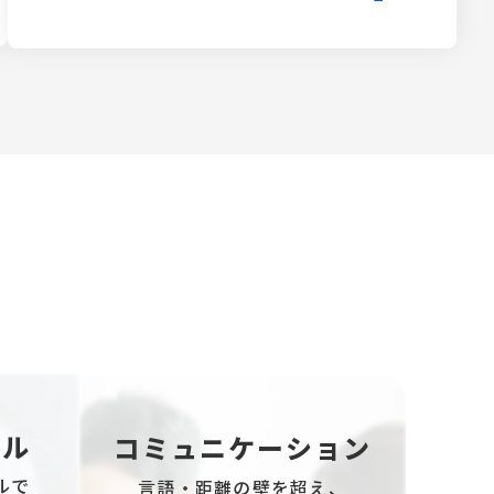
！
アル
コミュニケーション
ルで
言語・距離の壁を超え、