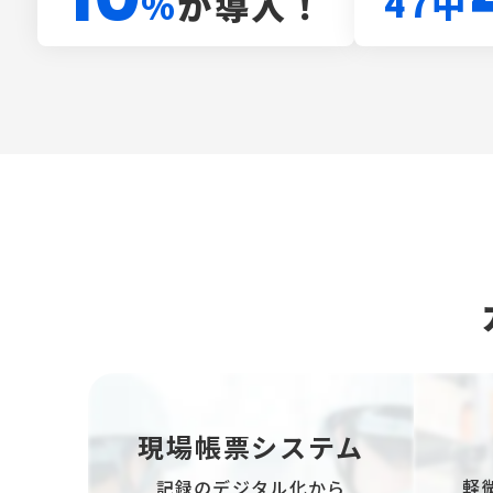
47中
が導入！
%
現場帳票システム
軽
記録のデジタル化から