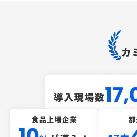
カ
17,
導入現場数
食品上場企業
都
10