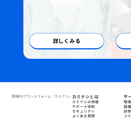
詳しくみる
現場DXプラットフォーム
「カミナシ」
カミナシとは
サ
カミナシの特徴
現
サポート体制
設
セキュリティ
研
よくある質問
コ