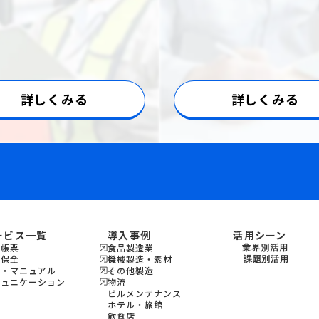
詳しくみる
詳しくみる
ービス一覧
導入事例
活用シーン
場帳票
食品製造業
業界別活用
備保全
機械製造・素材
機会製造・素材
課題別活用
修・マニュアル
その他製造
設備保全
食品製造
ミュニケーション
物流
教育
宿泊
ビルメンテナンス
飲食
ホテル・旅館
ビルメンテナンス
飲食店
物流