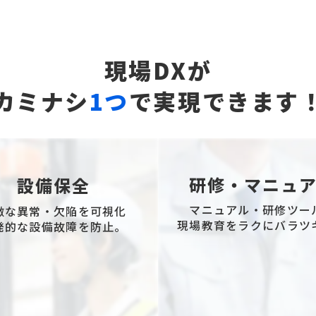
現場DXが
カミナシ
1つ
で実現できます
研修・マニュ
設備保全
マニュアル・研修ツー
微な異常・欠陥を可視化
現場教育をラクにバラツ
発的な設備故障を防止。