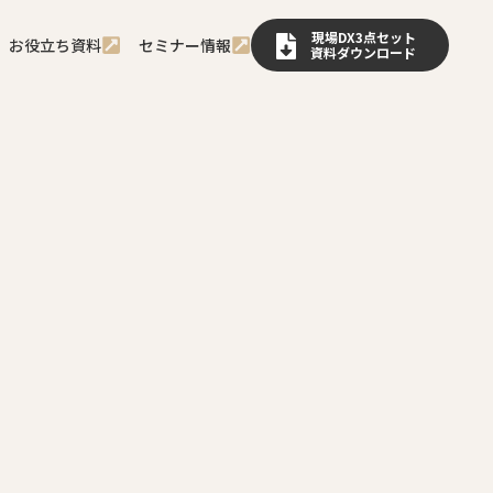
現場DX3点セット
お役立ち資料
セミナー情報
資料ダウンロード
風に、現場主導でDXが動