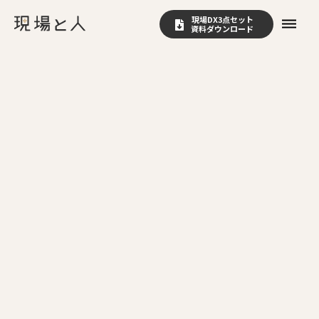
現場DX3点セット
dehaze
資料ダウンロード
Question
HACCP義務化後の運用フェーズにお
いて、今後の対策として特に注目すべ
き課題は何ですか？
Answer
HACCPの義務化が完了した現在、食品事業者にとっ