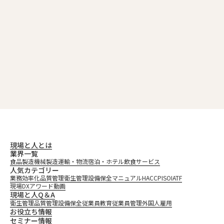
外国人雇用
> HACCP義務化後の運用フェーズにおいて、今後の対策として特に注目すべき課題
TOP
>
は何ですか？
現場と人とは
業界一覧
食品製造
機械製造
運輸・物流
宿泊・ホテル
飲食
サービス
人気カテゴリー
業務効率化
品質管理
衛生管理
設備保全
マニュアル
HACCP
ISO
IATF
現場DXアワード
動画
現場と人Q＆A
衛生管理
品質管理
設備保全
従業員教育
従業員管理
外国人雇用
お役立ち情報
セミナー情報