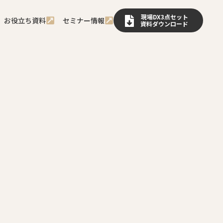
現場DX3点セット
お役立ち資料
セミナー情報
資料ダウンロード
で失敗しないポイントま