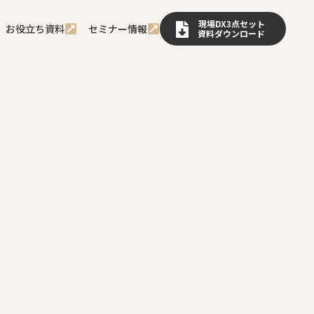
現場DX3点セット
お役立ち資料
セミナー情報
資料ダウンロード
作成と管理する際の注