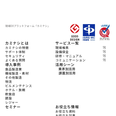
現場DXプラットフォーム
「カミナシ」
カミナシとは
サービス一覧
カミナシの特徴
現場帳票
サポート体制
設備保全
セキュリティ
研修・マニュアル
よくある質問
コミュニケーション
導入事例
活用シーン
食品製造業
業界別活用
機械製造・素材
機会製造・素材
課題別活用
その他製造
設備保全
食品製造
物流
教育
宿泊
ビルメンテナンス
飲食
ホテル・旅館
ビルメンテナンス
飲食店
物流
建設
レジャー
セミナー
お役立ち情報
お役立ち資料
お役立ち記事