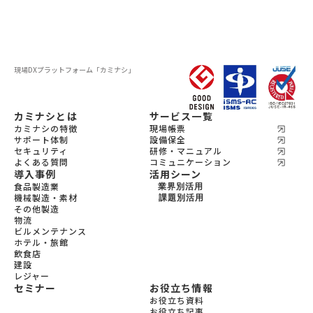
現場DXプラットフォーム
「カミナシ」
カミナシとは
サービス一覧
カミナシの特徴
現場帳票
サポート体制
設備保全
セキュリティ
研修・マニュアル
よくある質問
コミュニケーション
導入事例
活用シーン
食品製造業
業界別活用
機械製造・素材
機会製造・素材
課題別活用
その他製造
設備保全
食品製造
物流
教育
宿泊
ビルメンテナンス
飲食
ホテル・旅館
ビルメンテナンス
飲食店
物流
建設
レジャー
セミナー
お役立ち情報
お役立ち資料
お役立ち記事