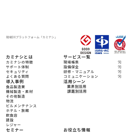
現場DXプラットフォーム
「カミナシ」
カミナシとは
サービス一覧
カミナシの特徴
現場帳票
サポート体制
設備保全
セキュリティ
研修・マニュアル
よくある質問
コミュニケーション
導入事例
活用シーン
食品製造業
業界別活用
機械製造・素材
機会製造・素材
課題別活用
その他製造
設備保全
食品製造
物流
教育
宿泊
ビルメンテナンス
飲食
ホテル・旅館
ビルメンテナンス
飲食店
物流
建設
レジャー
セミナー
お役立ち情報