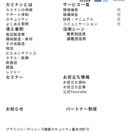
カミナシとは
サービス一覧
カミナシの特徴
現場帳票
サポート体制
設備保全
セキュリティ
研修・マニュアル
よくある質問
コミュニケーション
導入事例
活用シーン
食品製造業
業界別活用
機械製造・素材
機会製造・素材
課題別活用
その他製造
設備保全
食品製造
物流
教育
宿泊
ビルメンテナンス
飲食
ホテル・旅館
ビルメンテナンス
飲食店
物流
建設
レジャー
セミナー
お役立ち情報
お役立ち資料
お役立ち記事
公式Youtube
お知らせ
パートナー制度
プライバシーポリシー
情報セキュリティ基本方針