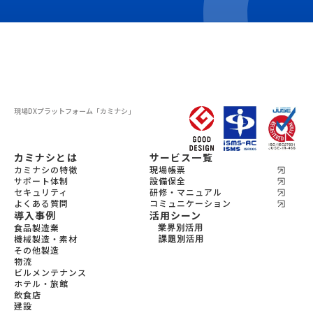
現場DXプラットフォーム
「カミナシ」
カミナシとは
サービス一覧
カミナシの特徴
現場帳票
サポート体制
設備保全
セキュリティ
研修・マニュアル
よくある質問
コミュニケーション
導入事例
活用シーン
食品製造業
業界別活用
機械製造・素材
機会製造・素材
課題別活用
その他製造
設備保全
食品製造
物流
教育
宿泊
ビルメンテナンス
飲食
ホテル・旅館
ビルメンテナンス
飲食店
物流
建設