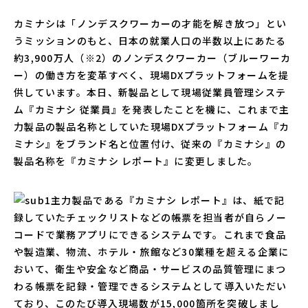
カミナシは「ノンデスクワーカーの才能を解き放つ」とい
うミッションのもと、日本の就業人口の半数以上にあたる
約3,900万人（※2）のノンデスクワーカー（ブルーワーカ
ー）の働き方を変革すべく、現場DXプラットフォームを提
供しています。本日、新製品として現場従業員管理システ
ム『カミナシ 従業員』を発表したことを機に、これまで主
力製品の製品名称としていた現場DXプラットフォーム『カ
ミナシ』をブランド名と位置付け、従来の『カミナシ』の
製品名称を『カミナシ レポート』に変更しました。
主力製品である『カミナシ レポート』は、紙で記
録していたチェックリストなどの帳票を担当者が自らノー
コードで業務アプリにできるシステムです。これまで食品
や製造業、物流、ホテル・旅館など30業種を超える企業に
おいて、衛生や安全など商品・サービスの品質管理にまつ
わる帳票を記録・管理できるシステムとして導入いただい
ており、このたび導入現場数が15,000箇所を突破しまし