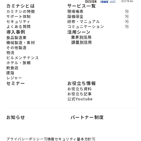
カミナシとは
サービス一覧
カミナシの特徴
現場帳票
サポート体制
設備保全
セキュリティ
研修・マニュアル
よくある質問
コミュニケーション
導入事例
活用シーン
食品製造業
業界別活用
機械製造・素材
機会製造・素材
課題別活用
その他製造
設備保全
食品製造
物流
教育
宿泊
ビルメンテナンス
飲食
ホテル・旅館
ビルメンテナンス
飲食店
物流
建設
レジャー
セミナー
お役立ち情報
お役立ち資料
お役立ち記事
公式Youtube
お知らせ
パートナー制度
プライバシーポリシー
情報セキュリティ基本方針