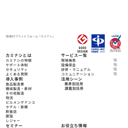
現場DXプラットフォーム
「カミナシ」
カミナシとは
サービス一覧
カミナシの特徴
現場帳票
サポート体制
設備保全
セキュリティ
研修・マニュアル
よくある質問
コミュニケーション
導入事例
活用シーン
食品製造業
業界別活用
機械製造・素材
機会製造・素材
課題別活用
その他製造
設備保全
食品製造
物流
教育
宿泊
ビルメンテナンス
飲食
ホテル・旅館
ビルメンテナンス
飲食店
物流
建設
レジャー
セミナー
お役立ち情報