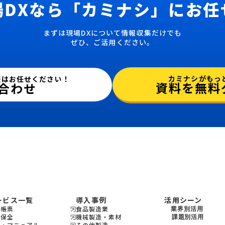
場DXなら
「カミナシ」にお任
まずは現場DXについて情報収集だけでも
ぜひ、ご活用ください。
カミナシがもっ
談はお任せください！
資料を無料
合わせ
ービス一覧
導入事例
活用シーン
場帳票
食品製造業
業界別活用
備保全
機械製造・素材
機会製造・素材
課題別活用
修・マニュアル
その他製造
設備保全