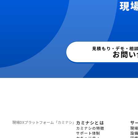
現
見積もり・デモ・相
お問い
現場DXプラットフォーム
「カミナシ」
カミナシとは
サ
カミナシの特徴
現
サポート体制
設
セキュリティ
研