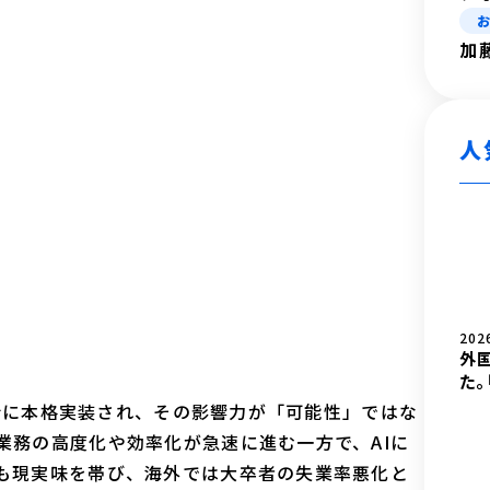
加
人
202
外
た。
社会に本格実装され、その影響力が「可能性」ではな
業務の高度化や効率化が急速に進む一方で、AIに
も現実味を帯び、海外では大卒者の失業率悪化と