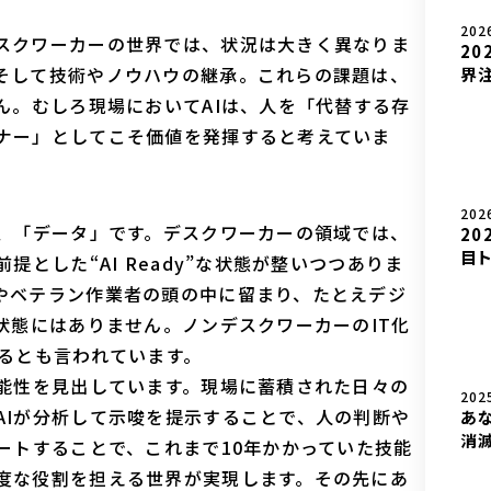
202
スクワーカーの世界では、状況は大きく異なりま
20
そして技術やノウハウの継承。これらの課題は、
界注
ん。むしろ現場においてAIは、人を「代替する存
ナー」としてこそ価値を発揮すると考えていま
202
は、「データ」です。デスクワーカーの領域では、
20
目ト
提とした“AI Ready”な状態が整いつつありま
やベテラン作業者の頭の中に留まり、たとえデジ
状態にはありません。ノンデスクワーカーのIT化
いるとも言われています。
可能性を見出しています。現場に蓄積された日々の
202
AIが分析して示唆を提示することで、人の判断や
あ
消滅
ートすることで、これまで10年かかっていた技能
度な役割を担える世界が実現します。その先にあ