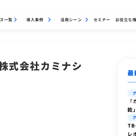
ス一覧
導入事例
活用シーン
セミナー
お役立ち
】株式会社カミナシ
最
『
能
T
レ