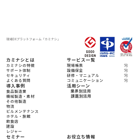
現場DXプラットフォーム
「カミナシ」
カミナシとは
サービス一覧
カミナシの特徴
現場帳票
サポート体制
設備保全
セキュリティ
研修・マニュアル
よくある質問
コミュニケーション
導入事例
活用シーン
食品製造業
業界別活用
機械製造・素材
機会製造・素材
課題別活用
その他製造
設備保全
食品製造
物流
教育
宿泊
ビルメンテナンス
飲食
ホテル・旅館
ビルメンテナンス
飲食店
物流
建設
レジャー
セミナー
お役立ち情報