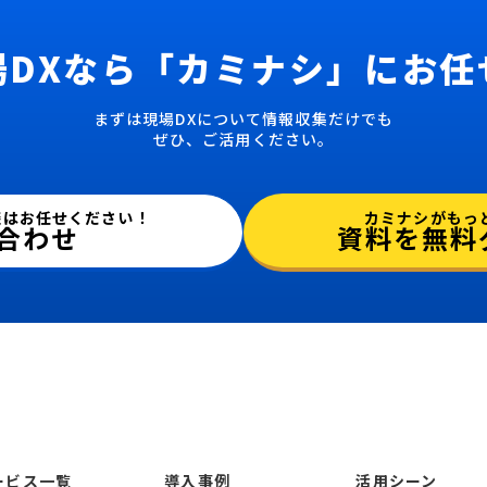
場DXなら
「カミナシ」にお任
まずは現場DXについて情報収集だけでも
ぜひ、ご活用ください。
カミナシがもっ
談はお任せください！
資料を無料
合わせ
ービス一覧
導入事例
活用シーン