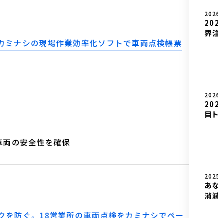
202
20
界注
カミナシの現場作業効率化ソフトで車両点検帳票
202
20
目ト
車両の安全性を確保
202
あ
消滅
クを防ぐ。18営業所の車両点検をカミナシでペー