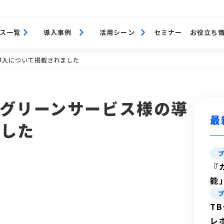
ス一覧
導入事例
活用シーン
セミナー
お役立ち
導入について掲載されました
グリーンサービス様の導
最
ました
『
能
T
レ