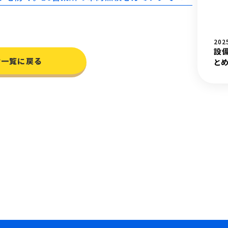
202
設
せ一覧に戻る
とめ