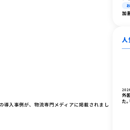
加
人
202
外
た。
ス様の導入事例が、物流専門メディアに掲載されまし