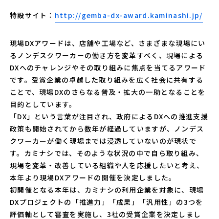
特設サイト：
http://gemba-dx-award.kaminashi.jp/
現場DXアワードは、店舗や工場など、さまざまな現場にい
るノンデスクワーカーの働き方を変革すべく、現場による
DXへのチャレンジやその取り組みに焦点を当てるアワード
です。受賞企業の卓越した取り組みを広く社会に共有する
ことで、現場DXのさらなる普及・拡大の一助となることを
目的としています。
「DX」という言葉が注目され、政府によるDXへの推進支援
政策も開始されてから数年が経過していますが、ノンデス
クワーカーが働く現場までは浸透していないのが現状で
す。カミナシでは、そのような状況の中で自ら取り組み、
現場を変革・改善している組織や人を応援したいと考え、
本年より現場DXアワードの開催を決定しました。
初開催となる本年は、カミナシの利用企業を対象に、現場
DXプロジェクトの「推進力」「成果」「汎用性」の3つを
評価軸として審査を実施し、3社の受賞企業を決定しまし