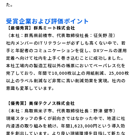
た。
受賞企業および評価ポイント
【最優秀賞】群馬ミート株式会社
（本社：群馬県前橋市、代表取締役社長：征矢野 茂）
社内メンバーのITリテラシーが必ずしも高くない中で、若
手と年配者のコミュニケーションを促し、DXツールの運用
定着へ向けて社内を上手く巻き込むことに成功しました。
本社工場内の製造工程以外の帳票においてペーパレス化を
完了しており、年間で10,000枚以上の用紙削減、25,000枚
以上のラベル削減など非常に高い削減効果を実現。社内の
意識も変革しています。
【優秀賞】美保テクノス株式会社
（本社：鳥取県米子市、代表取締役社長：野津 健市）
現場スタッフの多くが前向きではなかった中で、地道に社
内浸透の取り組みを続け、年間1,623,000円という導入効
果を創出しています。より良い現場環境を目指して新たな