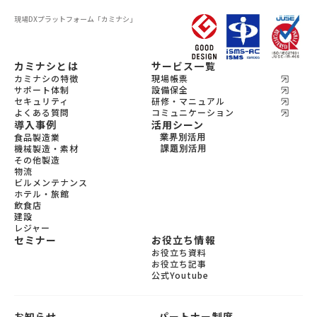
現場DXプラットフォーム
「カミナシ」
カミナシとは
サービス一覧
カミナシの特徴
現場帳票
サポート体制
設備保全
セキュリティ
研修・マニュアル
よくある質問
コミュニケーション
導入事例
活用シーン
食品製造業
業界別活用
機械製造・素材
機会製造・素材
課題別活用
その他製造
設備保全
食品製造
物流
教育
宿泊
ビルメンテナンス
飲食
ホテル・旅館
ビルメンテナンス
飲食店
物流
建設
レジャー
セミナー
お役立ち情報
お役立ち資料
お役立ち記事
公式Youtube
お知らせ
パートナー制度