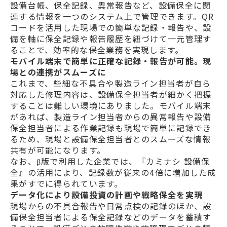
設備台帳、保全記録、異常報告など、設備保全に関
連する情報を一つのシステム上で管理できます。QR
コードを活用した現場での簡単な記録・報告や、設
備を軸に保全記録や報告履歴を紐づけて一元管理す
ることで、効率的な保全業務を実現します。
モバイル端末で簡単に正確な記録・報告が可能。現
場との連携がスムーズに
これまで、些細な不具合や製造ライン担当者が自ら
対応した修理内容は、設備保全担当者が細かく把握
することは難しい環境にありました。モバイル端末
があれば、製造ライン担当者からの異常報告や設備
保全担当者による作業記録も現場で簡単に記録でき
るため、現場と設備保全担当者とのスムーズな情報
共有が可能になります。
なお、β版で利用した企業では、『カミナシ 設備保
全』の活用により、記録数が従来の4倍に増加した成
果がすでに得られています。
データ化により設備投資の計画や戦略保全を実現
現場からの不具合報告や日常点検の記録のほか、設
備保全担当者による保全記録などのデータを蓄積す