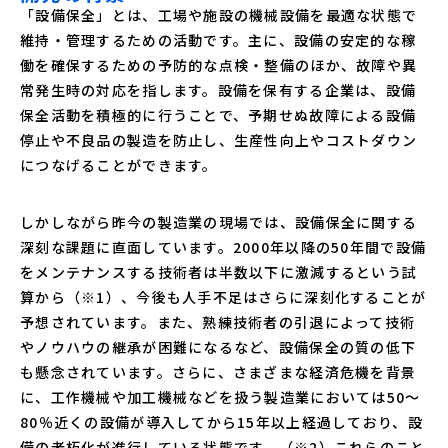
「設備保全」とは、工場や施設の機械設備を最適な状態で
維持・管理するための活動です。主に、設備の安定的な稼
働を確保するための予防的な点検・整備のほか、故障や異
常発生時の対応を指します。設備を保有する企業は、設備
保全活動を積極的に行うことで、予期せぬ故障による設備
停止や不良品の製造を防止し、生産性向上やコストダウン
につなげることができます。
しかしながら昨今の製造業の現場では、設備保全に関する
深刻な課題に直面しています。2000年以降の50年間で設備
をメンテナンスする技術者は半数以下に激減するという試
算から（※1）、今後も人手不足はさらに深刻化することが
予想されています。また、熟練技術者の引退によって技術
やノウハウの継承が困難になるなど、設備保全の質の低下
も懸念されています。さらに、さまざまな経済危機を背景
に、工作機械や加工機械などを扱う製造業においては50～
80％近くの設備が導入してから15年以上経過しており、設
備の老朽化が進行している状態です。（※2）これらのこと