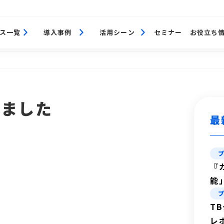
ス一覧
導入事例
活用シーン
セミナー
お役立ち
しました
最
『
能
T
レ