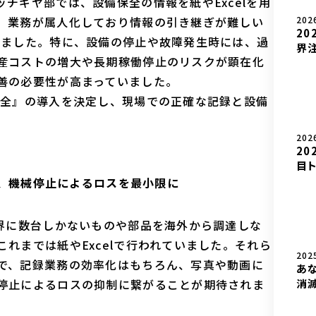
チギヤ部では、設備保全の情報を紙やExcelを用
202
、業務が属人化しており情報の引き継ぎが難しい
20
りました。特に、設備の停止や故障発生時には、過
界注
産コストの増大や長期稼働停止のリスクが顕在化
善の必要性が高まっていました。
保全』の導入を決定し、現場での正確な記録と設備
202
20
目ト
り、機械停止によるロスを最小限に
世界に数台しかないものや部品を海外から調達しな
れまでは紙やExcelで行われていました。それら
202
で、記録業務の効率化はもちろん、写真や動画に
あ
停止によるロスの抑制に繋がることが期待されま
消滅