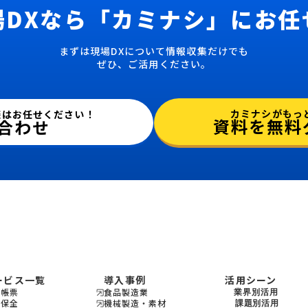
場DXなら
「カミナシ」にお任
まずは現場DXについて情報収集だけでも
ぜひ、ご活用ください。
カミナシがもっ
談はお任せください！
資料を無料
合わせ
ービス一覧
導入事例
活用シーン
場帳票
食品製造業
業界別活用
備保全
機械製造・素材
機会製造・素材
課題別活用