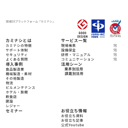
現場DXプラットフォーム
「カミナシ」
カミナシとは
サービス一覧
カミナシの特徴
現場帳票
サポート体制
設備保全
セキュリティ
研修・マニュアル
よくある質問
コミュニケーション
導入事例
活用シーン
食品製造業
業界別活用
機械製造・素材
機会製造・素材
課題別活用
その他製造
設備保全
食品製造
物流
教育
宿泊
ビルメンテナンス
飲食
ホテル・旅館
ビルメンテナンス
飲食店
物流
建設
レジャー
セミナー
お役立ち情報
お役立ち資料
お役立ち記事
公式Youtube