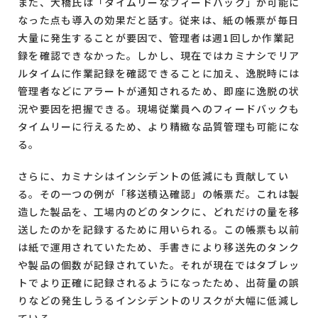
また、大橋氏は「タイムリーなフィードバック」が可能に
なった点も導入の効果だと話す。従来は、紙の帳票が毎日
大量に発生することが要因で、管理者は週1回しか作業記
録を確認できなかった。しかし、現在ではカミナシでリア
ルタイムに作業記録を確認できることに加え、逸脱時には
管理者などにアラートが通知されるため、即座に逸脱の状
況や要因を把握できる。現場従業員へのフィードバックも
タイムリーに行えるため、より精緻な品質管理も可能にな
る。
さらに、カミナシはインシデントの低減にも貢献してい
る。その一つの例が「移送積込確認」の帳票だ。これは製
造した製品を、工場内のどのタンクに、どれだけの量を移
送したのかを記録するために用いられる。この帳票も以前
は紙で運用されていたため、手書きにより移送先のタンク
や製品の個数が記録されていた。それが現在ではタブレッ
トでより正確に記録されるようになったため、出荷量の誤
りなどの発生しうるインシデントのリスクが大幅に低減し