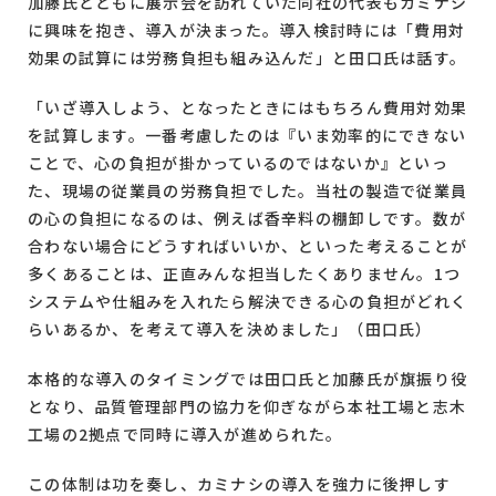
加藤氏とともに展示会を訪れていた同社の代表もカミナシ
に興味を抱き、導入が決まった。導入検討時には「費用対
効果の試算には労務負担も組み込んだ」と田口氏は話す。
「いざ導入しよう、となったときにはもちろん費用対効果
を試算します。一番考慮したのは『いま効率的にできない
ことで、心の負担が掛かっているのではないか』といっ
た、現場の従業員の労務負担でした。当社の製造で従業員
の心の負担になるのは、例えば香辛料の棚卸しです。数が
合わない場合にどうすればいいか、といった考えることが
多くあることは、正直みんな担当したくありません。1つ
システムや仕組みを入れたら解決できる心の負担がどれく
らいあるか、を考えて導入を決めました」（田口氏）
本格的な導入のタイミングでは田口氏と加藤氏が旗振り役
となり、品質管理部門の協力を仰ぎながら本社工場と志木
工場の2拠点で同時に導入が進められた。
この体制は功を奏し、カミナシの導入を強力に後押しす