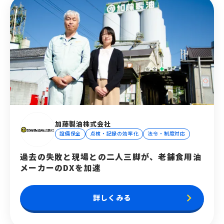
加藤製油株式会社
設備保全
点検・記録の効率化
法令・制度対応
過去の失敗と現場との二人三脚が、老舗食用油
メーカーのDXを加速
keyboard_arrow_right
詳しくみる