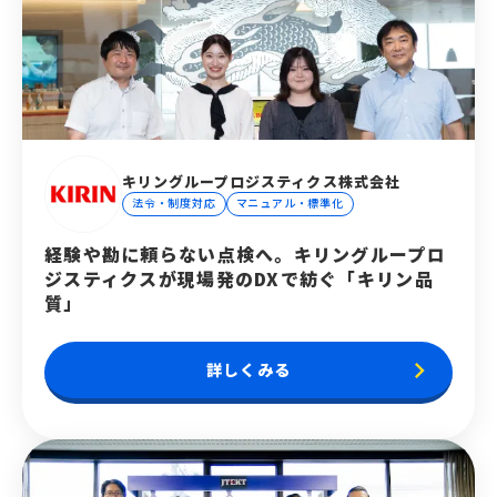
キリングループロジスティクス株式会社
法令・制度対応
マニュアル・標準化
経験や勘に頼らない点検へ。キリングループロ
ジスティクスが現場発のDXで紡ぐ「キリン品
質」
keyboard_arrow_right
詳しくみる