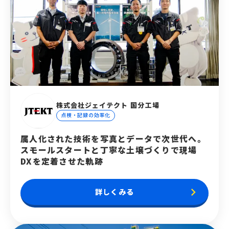
株式会社ジェイテクト 国分工場
点検・記録の効率化
属人化された技術を写真とデータで次世代へ。
スモールスタートと丁寧な土壌づくりで現場
DXを定着させた軌跡
keyboard_arrow_right
詳しくみる