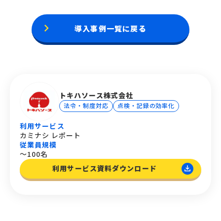
keyboard_arrow_right
導入事例一覧に戻る
トキハソース株式会社
法令・制度対応
点検・記録の効率化
利用サービス
カミナシ レポート
従業員規模
〜100名
利用サービス資料ダウンロード