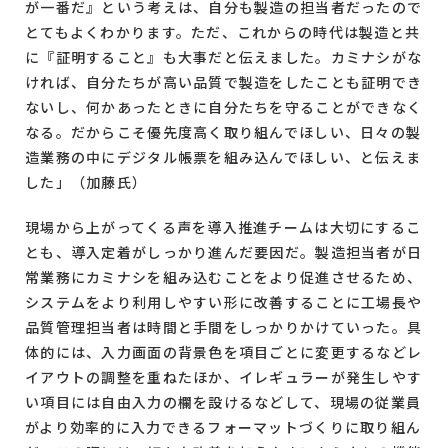
が一番だ』という考えは、自分も製造の担当者だったので
とてもよくわかります。ただ、これからの時代は製造と共
に『証明すること』も大事だと伝えました。カミナシがな
ければ、自分たちが高い品質で製造をしたことも証明でき
ないし、何かあったときに自分たちを守ることができなく
なる。だからこそ優先度高く取り組んでほしい、日々の製
造業務の中にデジタル帳票を組み込んでほしい、と伝えま
した」（加藤氏）
現場から上がってくる声を導入推進チームは大切にするこ
とも、導入定着がしっかり進んだ要因だ。製造担当者が日
常業務にカミナシを組み込むことをより促進させるため、
システムをより利用しやすい形に改善することに工場長や
品質管理担当者は時間と手間をしっかりかけていった。具
体的には、入力画面の背景色を項目ごとに変更するなどレ
イアウトの調整を重ねたほか、イレギュラーが発生しやす
い項目には自由入力の欄を設けるなどして、現場の従業員
がより効率的に入力できるフォーマットづくりに取り組ん