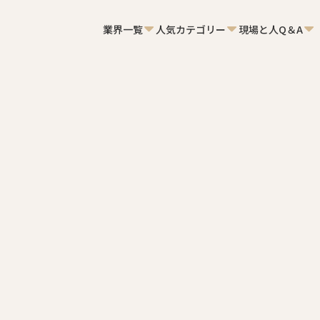
業界一覧
人気カテゴリー
現場と人Q＆A
や具体的な解決策や事例を紹介