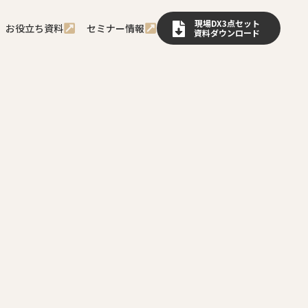
現場DX3点セット
お役立ち資料
セミナー情報
資料ダウンロード